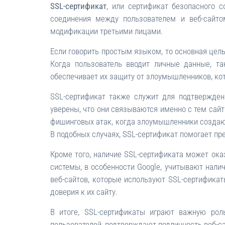
SSL-сертификат
, или сертификат безопасного 
соединения между пользователем и веб-сайт
модификации третьими лицами.
Если говорить простым языком, то основная цел
Когда пользователь вводит личные данные, т
обеспечивает их защиту от злоумышленников, кот
SSL-сертификат также служит для подтверждени
уверены, что они связываются именно с тем сайт
фишинговых атак, когда злоумышленники создают
В подобных случаях, SSL-сертификат помогает пр
Кроме того, наличие SSL-сертификата может ока
системы, в особенности Google, учитывают нали
веб-сайтов, которые используют SSL-сертифика
доверия к их сайту.
В итоге, SSL-сертификаты играют важную ро
пользователей, подтверждают подлинность веб-с