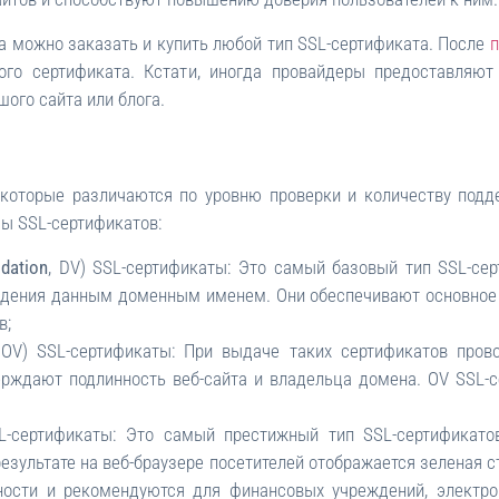
ра можно заказать и купить любой тип SSL-сертификата. После
п
ого сертификата. Кстати, иногда провайдеры предоставляют
шого сайта или блога.
, которые различаются по уровню проверки и количеству под
ы SSL-сертификатов:
dation
, DV) SSL-сертификаты: Это самый базовый тип SSL-се
ладения данным доменным именем. Они обеспечивают основное
в;
 OV) SSL-сертификаты: При выдаче таких сертификатов пров
ждают подлинность веб-сайта и владельца домена. OV SSL-
SL-сертификаты: Это самый престижный тип SSL-сертификато
результате на веб-браузере посетителей отображается зеленая 
ости и рекомендуются для финансовых учреждений, электрон