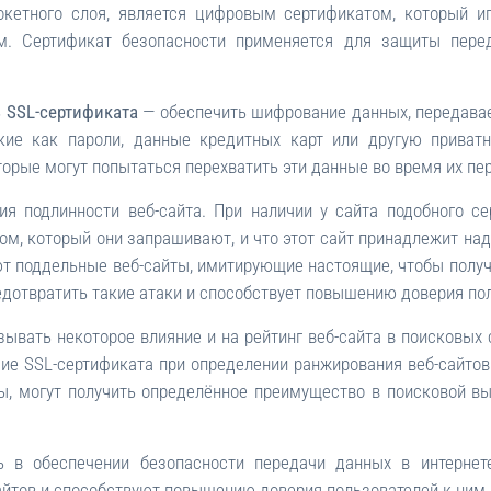
сокетного слоя, является цифровым сертификатом, который и
ом. Сертификат безопасности применяется для защиты пере
ь
SSL-сертификата
— обеспечить шифрование данных, передава
акие как пароли, данные кредитных карт или другую приват
орые могут попытаться перехватить эти данные во время их пер
я подлинности веб-сайта. При наличии у сайта подобного се
ом, который они запрашивают, и что этот сайт принадлежит на
 поддельные веб-сайты, имитирующие настоящие, чтобы получ
едотвратить такие атаки и способствует повышению доверия пол
зывать некоторое влияние и на рейтинг веб-сайта в поисковых 
чие SSL-сертификата при определении ранжирования веб-сайто
ты, могут получить определённое преимущество в поисковой в
ль в обеспечении безопасности передачи данных в интерне
айтов и способствуют повышению доверия пользователей к ним.