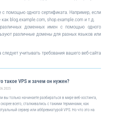
 с помощью одного сертификата. Например, если
как blog.example.com, shop.example.com и т.д.
о различных доменных имен с помощью одного
ользуют различные домены для разных языков или
а следует учитывать требования вашего веб-сайта
о такое VPS и зачем он нужен?
06.2025
ли вы только начинаете разбираться в мире веб-хостинга,
, скорее всего, сталкивались с такими терминами, как
ртуальный сервер или аббревиатурой VPS. Но что это на