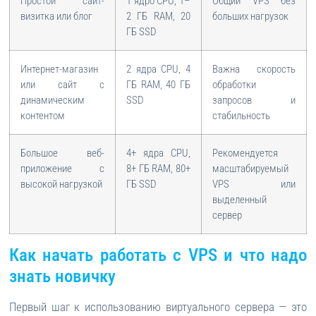
Простой сайт-
1 ядро CPU, 1–
Общий VPS без
визитка или блог
2 ГБ RAM, 20
больших нагрузок
ГБ SSD
Интернет-магазин
2 ядра CPU, 4
Важна скорость
или сайт с
ГБ RAM, 40 ГБ
обработки
динамическим
SSD
запросов и
контентом
стабильность
Большое веб-
4+ ядра CPU,
Рекомендуется
приложение с
8+ ГБ RAM, 80+
масштабируемый
высокой нагрузкой
ГБ SSD
VPS или
выделенный
сервер
Как начать работать с VPS и что надо
знать новичку
Первый шаг к использованию виртуального сервера — это