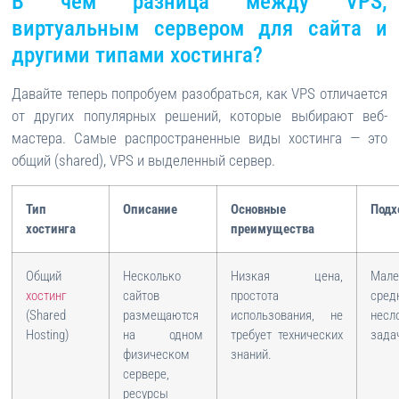
В чем разница между VPS,
виртуальным сервером для сайта и
другими типами хостинга?
Давайте теперь попробуем разобраться, как VPS отличается
от других популярных решений, которые выбирают веб-
мастера. Самые распространенные виды хостинга — это
общий (shared), VPS и выделенный сервер.
Тип
Описание
Основные
Подх
хостинга
преимущества
Общий
Несколько
Низкая цена,
Ма
хостинг
сайтов
простота
сре
(Shared
размещаются
использования, не
несл
Hosting)
на одном
требует технических
зада
физическом
знаний.
сервере,
ресурсы