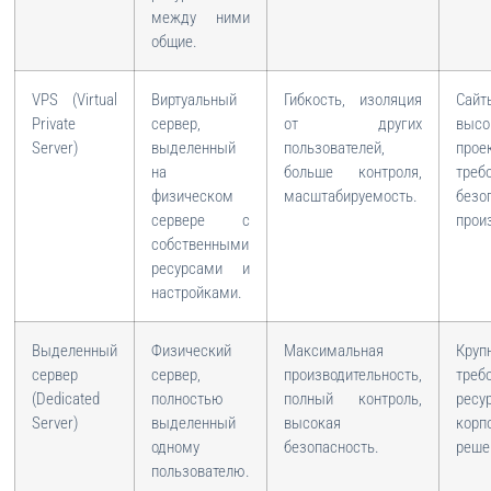
между ними
общие.
VPS (Virtual
Виртуальный
Гибкость, изоляция
Сайт
Private
сервер,
от других
высо
Server)
выделенный
пользователей,
прое
на
больше контроля,
тре
физическом
масштабируемость.
без
сервере с
прои
собственными
ресурсами и
настройками.
Выделенный
Физический
Максимальная
Круп
сервер
сервер,
производительность,
треб
(Dedicated
полностью
полный контроль,
ресу
Server)
выделенный
высокая
корп
одному
безопасность.
реше
пользователю.