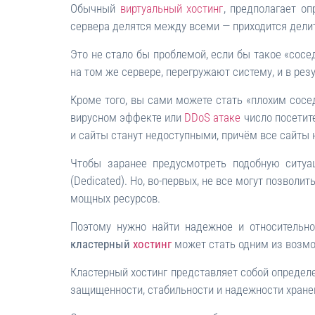
Обычный
виртуальный хостинг
, предполагает о
сервера делятся между всеми — приходится дел
Это не стало бы проблемой, если бы такое «сосе
на том же сервере, перегружают систему, и в резу
Кроме того, вы сами можете стать «плохим сос
вирусном эффекте или
DDoS атаке
число посетите
и сайты станут недоступными, причём все сайты н
Чтобы заранее предусмотреть подобную ситу
(Dedicated). Но, во-первых, не все могут позволи
мощных ресурсов.
Поэтому нужно найти надежное и относительно
кластерный
хостинг
может стать одним из возм
Кластерный хостинг представляет собой определ
защищенности, стабильности и надежности хране