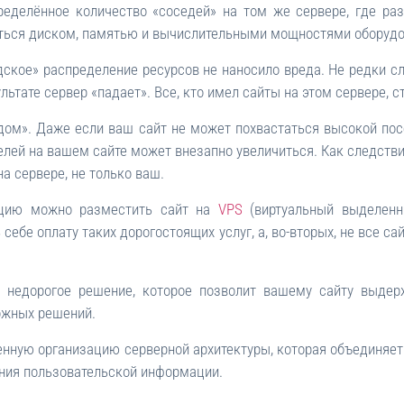
пределённое количество «соседей» на том же сервере, где ра
иться диском, памятью и вычислительными мощностями оборудо
дское» распределение ресурсов не наносило вреда. Не редки с
льтате сервер «падает». Все, кто имел сайты на этом сервере, с
едом». Даже если ваш сайт не может похвастаться высокой по
лей на вашем сайте может внезапно увеличиться. Как следствие
а сервере, не только ваш.
ацию можно разместить сайт на
VPS
(виртуальный выделенн
ть себе оплату таких дорогостоящих услуг, а, во-вторых, не все
 недорогое решение, которое позволит вашему сайту выдерж
ожных решений.
енную организацию серверной архитектуры, которая объединяет 
ния пользовательской информации.