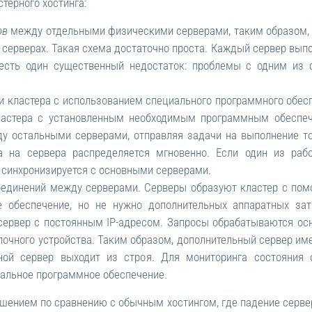
терного хостинга:
ов
между отдельными физическими серверами, таким образом, ч
серверах. Такая схема достаточно проста. Каждый сервер выпо
 есть один существенный недостаток: проблемы с одним из с
кластера с использованием специального программного обесп
кластера с установленным необходимым программным обеспе
у остальными серверами, отправляя задачи на выполнение т
а на сервера распределяется мгновенно. Если один из рабо
 синхронизируется с основными серверами.
оединений между серверами. Серверы образуют кластер с по
е обеспечение, но не нужно дополнительных аппаратных за
 сервер с постоянным IP-адресом. Запросы обрабатываются ос
лочного устройства. Таким образом, дополнительный сервер и
вной сервер выходит из строя. Для мониторинга состояния
иальное программное обеспечение.
шением по сравнению с обычным хостингом, где падение серве