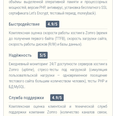
объёмы выделенной оперативной памяти и процессорных
мощностей, версии PHP, антивирус, установка бесплатного SSL
сертификата
Let’s Encrypt, тестовый период, moneyback
).
Быстродействие
4.9/5
Комплексная оценка скорости работы хостинга Zomro (время
до получения первого байта (TTFB), скорость загрузки сайта,
скорость работы дисков (R/W) и базы данных).
Надёжность
5/5
Ежедневный мониторинг 24/7 доступности серверов хостинга
Zomro (uptime), стресс-тесты под нагрузкой (симуляция
пользовательской нагрузки — одновременное посещение
тестового сайта большим количеством человек), тесты PHP и
БД MySQL.
Служба поддержки
4.9/5
Комплексная оценка клиентской и технической служб
поддержки компании Zomro (количество каналов связи,