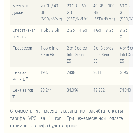
Место на
20 GB / 40
20 GB — 60
40 GB — 100
60 GB 
диске
GB
GB
GB
GB
(SSD/NVMe)
(SSD/NVMe)
(SSD/NVMe)
(SSD/N
Оперативная
1 Gb / 2 Gb
2 Gb — 4 Gb
4 Gb — 8 Gb
8 Gb — 
память
Gb
Процессор
1 core Intel
2 or 3 cores
2 or 3 cores
4 or 5 
Xeon E5
Intel Xeon
Intel Xeon
Intel X
E5
E5
E5
Цена за
1937
2838
3611
6195
месяц, ₸
Цена за год,
23,244
34,056
43,332
74,340
₸
Стоимость за месяц указана из расчёта оплаты
тарифа VPS за 1 год. При ежемесячной оплате
стоимость тарифа будет дороже.