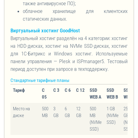
также антивирусное ПО);
облачное хранилище для клиентских
статических данных.
Виртуальный хостинг GoodHost
Виртуальный хостинг разделён на 4 категории: хостинг
на HDD-дисках, хостинг на NVMe SSD-дисках, хостинг
для 1С-Битрикс и Windows хостинг. Используемые
панели управления — Plesk и ISPmanager5. Тестовый
период доступен при запросе в техподдержку.
Стандартные тарифные планы
Тариф
С
С 3
С 6
С 12
SSD
SSD
SSD
05
WEB A
WEB B
WEB C
Место на
500
3
6
12
500
1 GB
2500
диске
MB
GB
GB
GB
MB
(NVMe
GB
(NVMe
SSD)
(NVMe
SSD)
SSD)