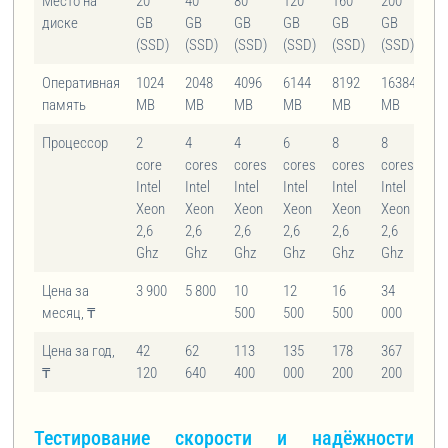
Место на
20
40
80
120
160
200
20
диске
GB
GB
GB
GB
GB
GB
(S
(SSD)
(SSD)
(SSD)
(SSD)
(SSD)
(SSD)
Оперативная
1024
2048
4096
6144
8192
16384
10
память
MB
MB
MB
MB
MB
MB
M
Процессор
2
4
4
6
8
8
2 
core
cores
cores
cores
cores
cores
Int
Intel
Intel
Intel
Intel
Intel
Intel
Xe
Xeon
Xeon
Xeon
Xeon
Xeon
Xeon
2,
2,6
2,6
2,6
2,6
2,6
2,6
Gh
Ghz
Ghz
Ghz
Ghz
Ghz
Ghz
Цена за
3 900
5 800
10
12
16
34
5 
месяц, ₸
500
500
500
000
Цена за год,
42
62
113
135
178
367
60
₸
120
640
400
000
200
200
Тестирование скорости и надёжности