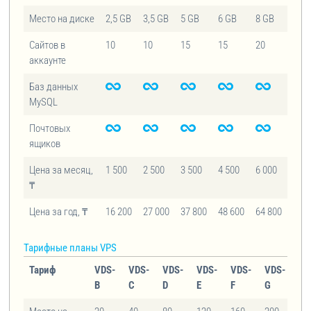
Место на диске
2,5 GB
3,5 GB
5 GB
6 GB
8 GB
Сайтов в
10
10
15
15
20
аккаунте
Баз данных
MySQL
Почтовых
ящиков
Цена за месяц,
1 500
2 500
3 500
4 500
6 000
₸
Цена за год, ₸
16 200
27 000
37 800
48 600
64 800
Тарифные планы VPS
Тариф
VDS-
VDS-
VDS-
VDS-
VDS-
VDS-
N
B
C
D
E
F
G
VD