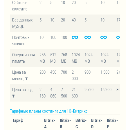
Сайтов в
2
5
10
20
5
10
15
аккаунте
Баз данных
5
10
20
40
5
10
17
MySQL
Почтовых
10
100
100
ящиков
Оперативная
256
512
768
1024
1024
1024
1280
память
MB
MB
MB
MB
MB
MB
MB
Цена за
200
450
700
2
900
1 500
2 800
месяц, ₸
000
Цена за год,
2
4
7
21
9 720
16 200
30 240
₸
160
860
560
600
Тарифные планы хостинга для
1C‑Битрикс
Тариф
Bitrix-
Bitrix-
Bitrix-
Bitrix-
Bitrix-
A
B
C
D
E